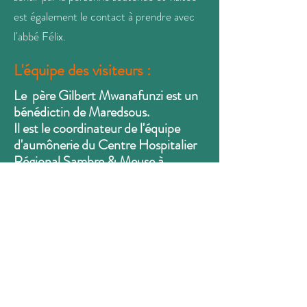
est également le contact à prendre avec
l'abbé Félix.
L'équipe des visiteurs :
Le père Gilbert Mwanafunzi est un
bénédictin de Maredsous.
Il est le coordinateur de l'équipe
d'aumônerie du Centre Hospitalier
Régional Sambre & Meuse à
Auvelais.
Il collabore également à la pastorale
de l'U.P. Sillon de Sambre - Saint
Dominique.​
Aumônier responsable :
Père Gilbert Mwanafunzi : 0472 295 128 -
moinefunzi@gmail.com
L'équipe de l'aumônerie du CHR Sambre et Meuse -