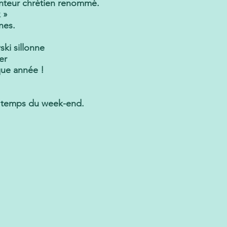
anteur chrétien renommé.
 »
nes.
ki sillonne
er
aque année !
4 temps du week-end.