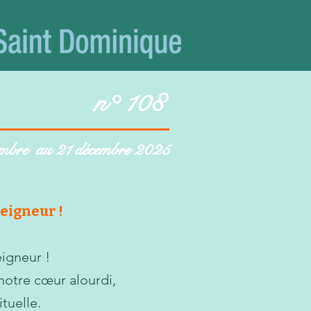
n n° 108
mbre au 21 décembre 2025
Seigneur !
eigneur !
 notre cœur alourdi,
tuelle.