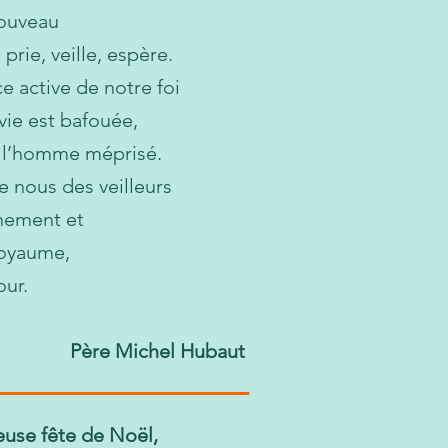
ouveau
rie, veille, espère.
ce active de notre foi
vie est bafouée,
, l’homme méprisé.
e nous des veilleurs
ènement et
Royaume,
our.
Père Michel Hubaut
euse fête de Noël,