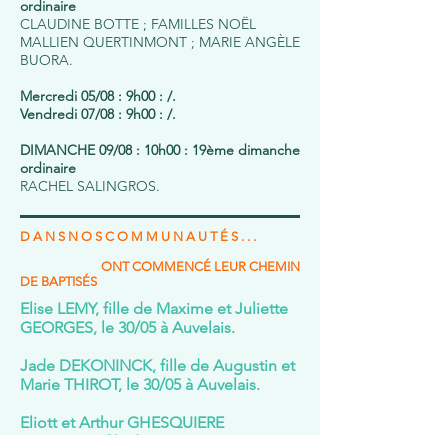
ordinaire
CLAUDINE BOTTE ; FAMILLES NOËL
MALLIEN QUERTINMONT ; MARIE ANGÈLE
BUORA.
Mercredi 05/08 : 9h00 : /.
Vendredi 07/08 : 9h00 : /.
DIMANCHE 09/08 : 10h00 : 19ème dimanche
ordinaire
RACHEL SALINGROS.
D A N S N O S C O M M U N A U T É S . . .
ONT COMMENCÉ LEUR CHEMIN
DE BAPTISÉS
Elise LEMY, fille de Maxime et Juliette
GEORGES, le 30/05 à Auvelais.
Jade DEKONINCK, fille de Augustin et
Marie THIROT, le 30/05 à Auvelais.
Eliott et Arthur GHESQUIERE
DURVIAUX, fils de Vincent et Anne