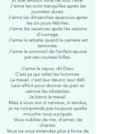
Et une tension forte de tout l'être.
J'aime les soirs tranquilles après les
journées dures.
J'aime les dimanches épanouis après
les six jours fébriles.
J'aime les vacances après les saisons
d'ouvrage.
J'aime la retraite quand la carrière est
terminée.
J
'aime le sommeil de l'enfant épuisé
par ses courses folles.
J'aime le repos, dit Dieu.
C'est ça qui refait les hommes.
Le travail, c'est leur devoir, leur défi.
Leur effort pour donner du pain et
vaincre les obstacles.
Je bénis le travail.
Mais à vous voir si nerveux, si tendus,
je ne comprends pas toujours quelle
mouche vous a piqués.
Vous oubliez de rire, d'aimer, de
chanter.
Vous ne vous entendez plus à force de