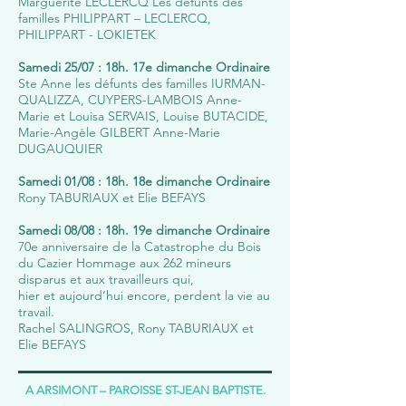
Marguerite LECLERCQ Les défunts des
familles PHILIPPART – LECLERCQ,
PHILIPPART - LOKIETEK
Samedi 25/07 : 18h. 17e dimanche Ordinaire
Ste Anne les défunts des familles IURMAN-
QUALIZZA, CUYPERS-LAMBOIS Anne-
Marie et Louisa SERVAIS, Louise BUTACIDE,
Marie-Angèle GILBERT Anne-Marie
DUGAUQUIER
Samedi 01/08 : 18h. 18e dimanche Ordinaire
Rony TABURIAUX et Elie BEFAYS
Samedi 08/08 : 18h. 19e dimanche Ordinaire
70e anniversaire de la Catastrophe du Bois
du Cazier Hommage aux 262 mineurs
disparus et aux travailleurs qui,
hier et aujourd’hui encore, perdent la vie au
travail.
Rachel SALINGROS, Rony TABURIAUX et
Elie BEFAYS
A ARSIMONT – PAROISSE ST-JEAN BAPTISTE.